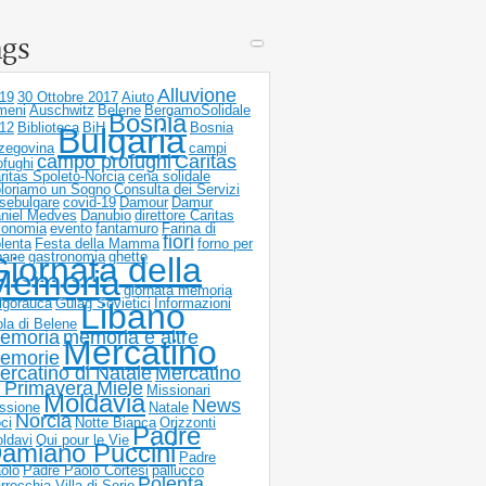
ags
Alluvione
19
30 Ottobre 2017
Aiuto
meni
Auschwitz
Belene
BergamoSolidale
Bosnia
12
Biblioteca
BiH
Bosnia
Bulgaria
zegovina
campi
campo profughi
Caritas
ofughi
ritas Spoleto-Norcia
cena solidale
loriamo un Sogno
Consulta dei Servizi
sebulgare
covid-19
Damour
Damur
niel Medves
Danubio
direttore Caritas
onomia
evento
fantamuro
Farina di
fiori
lenta
Festa della Mamma
forno per
 pane
gastronomia
ghetto
iornata della
Memoria
giornata memoria
igorauca
Gulag Sovietici
Informazioni
Libano
ola di Belene
emoria
memoria e altre
Mercatino
emorie
ercatino di Natale
Mercatino
i Primavera
Miele
Missionari
Moldavia
News
ssione
Natale
Norcia
ci
Notte Bianca
Orizzonti
Padre
ldavi
Oui pour le Vie
amiano Puccini
Padre
olo
Padre Paolo Cortesi
pallucco
Polenta
rrocchia Villa di Serio