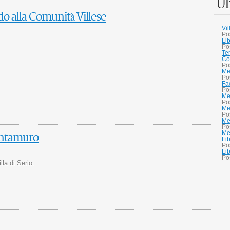
Ul
do alla Comunità Villese
Vi
Po
Li
Po
Te
Co
Po
Me
Po
Fa
Po
Me
Po
Me
Po
Me
Po
Mer
antamuro
Li
Po
Li
Po
la di Serio.