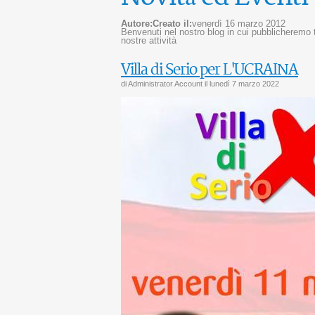
Autore:
Creato il:
venerdì 16 marzo 2012
Benvenuti nel nostro blog in cui pubblicheremo tut
nostre attività
Villa di Serio per L'UCRAINA
di Administrator Account il
lunedì 7 marzo 2022