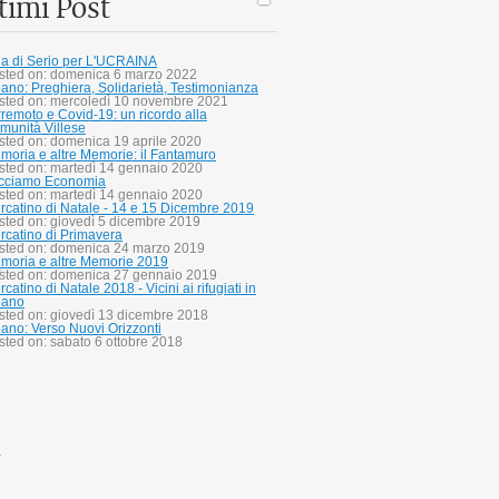
timi Post
lla di Serio per L'UCRAINA
sted on: domenica 6 marzo 2022
bano: Preghiera, Solidarietà, Testimonianza
sted on: mercoledì 10 novembre 2021
rremoto e Covid-19: un ricordo alla
munità Villese
sted on: domenica 19 aprile 2020
moria e altre Memorie: il Fantamuro
sted on: martedì 14 gennaio 2020
cciamo Economia
sted on: martedì 14 gennaio 2020
rcatino di Natale - 14 e 15 Dicembre 2019
sted on: giovedì 5 dicembre 2019
rcatino di Primavera
sted on: domenica 24 marzo 2019
moria e altre Memorie 2019
sted on: domenica 27 gennaio 2019
catino di Natale 2018 - Vicini ai rifugiati in
bano
sted on: giovedì 13 dicembre 2018
bano: Verso Nuovi Orizzonti
sted on: sabato 6 ottobre 2018