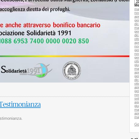
3
Me
ma
no
apr
ge
di
ma
ge
di
ott
apr
no
ge
no
ge
ott
gi
ma
apr
ge
di
ott
apr
ge
no
se
ag
, Testimonianza
gi
ma
apr
ma
stimonianza.
G