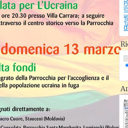
P
rif
So
sp
T
T
d
Ri
Ar
Ar
<
lu
2
3
1
1
2