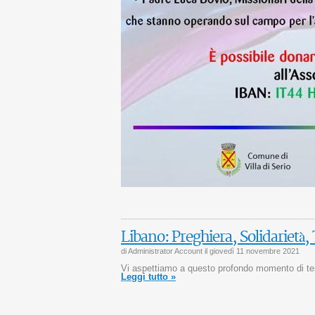
Libano: Preghiera, Solidarietà
di Administrator Account il
giovedì 11 novembre 2021
Vi aspettiamo a questo profondo momento di te
Leggi tutto »