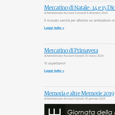
Mercatino di Natale - 14 e 15 D
di Administrator Account il
venerdì 6 dicembre 2019
Il ricavato servirà per allestire un ambulatorio
Leggi tutto »
Mercatino di Primavera
di Administrator Account il
lunedì 25 marzo 2019
Vi aspettiamo!
Leggi tutto »
Memoria e altre Memorie 2019
di Administrator Account il
lunedì 28 gennaio 2019